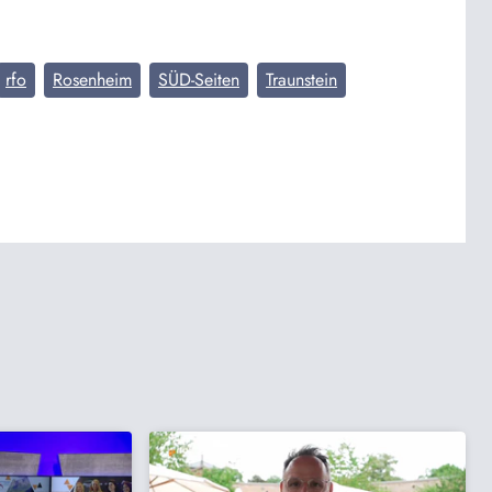
rfo
Rosenheim
SÜD-Seiten
Traunstein