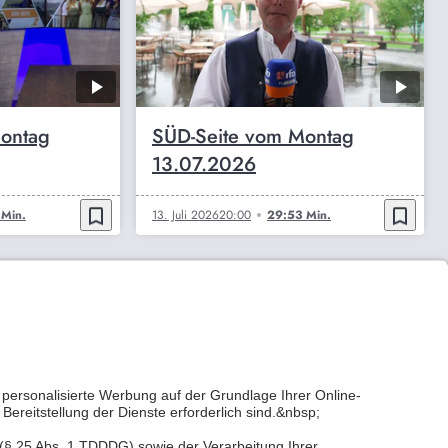
ontag
SÜD-Seite vom Montag
13.07.2026
bookmark_border
bookmark_border
Min.
13. Juli 2026
20:00
29:53 Min.