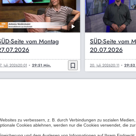
SÜD-Seite vom Montag
SÜD-Seite vom M
27.07.2026
20.07.2026
bookmark_border
7. Juli 2026
20:01
29:51 Min.
20. Juli 2026
20:11
29:52 