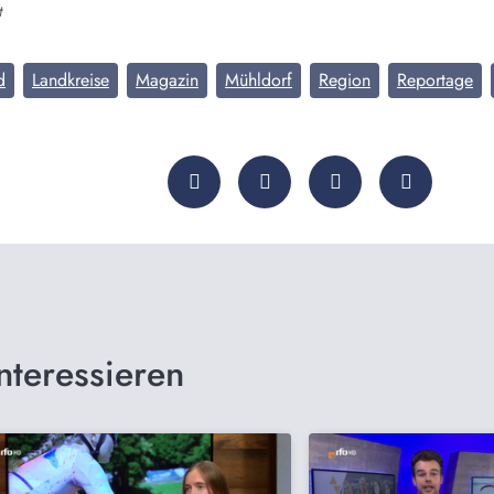
t
d
Landkreise
Magazin
Mühldorf
Region
Reportage
nteressieren