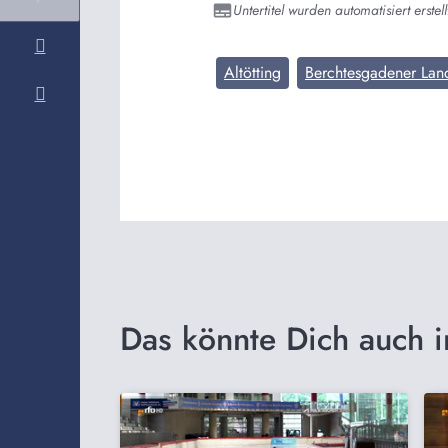
Untertitel wurden automatisiert erstell
Altötting
Berchtesgadener Lan
Das könnte Dich auch i