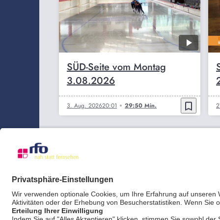
SÜD-Seite vom Montag
3.08.2026
bookmark_border
3. Aug. 2026
20:01
29:50 Min.
2