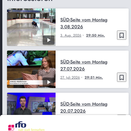
SÜD-Seite vom Montag
3.08.2026
bookmark_border
3. Aug. 2026
29:50 Min.
SÜD-Seite vom Montag
27.07.2026
bookmark_border
27. Juli 2026
29:51 Min.
SÜD-Seite vom Montag
20.07.2026
bookmark_border
20. Juli 2026
29:52 Min.