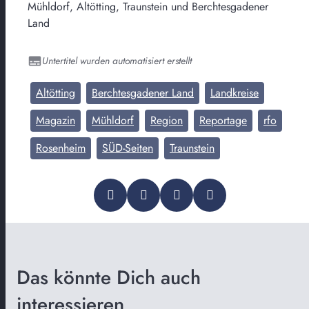
Mühldorf, Altötting, Traunstein und Berchtesgadener
Land
Untertitel wurden automatisiert erstellt
Altötting
Berchtesgadener Land
Landkreise
Magazin
Mühldorf
Region
Reportage
rfo
Rosenheim
SÜD-Seiten
Traunstein
Das könnte Dich auch
interessieren