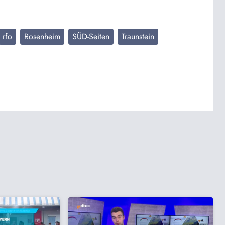
rfo
Rosenheim
SÜD-Seiten
Traunstein