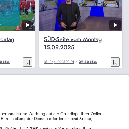
ontag
SÜD-Seite vom Montag
15.09.2025
bookmark_border
bookmark_border
0 Min.
15. Sep. 2025
20:01
29:50 Min.