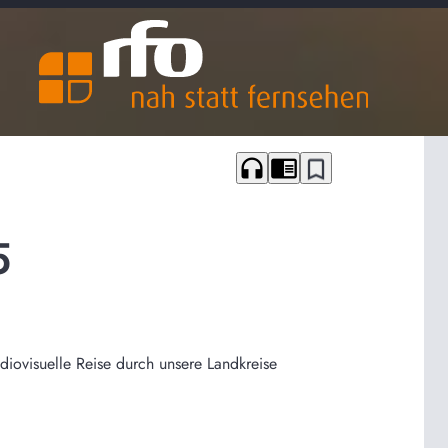
headphones
chrome_reader_mode
bookmark_border
5
udiovisuelle Reise durch unsere Landkreise