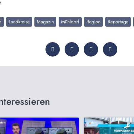
t
d
Landkreise
Magazin
Mühldorf
Region
Reportage
nteressieren