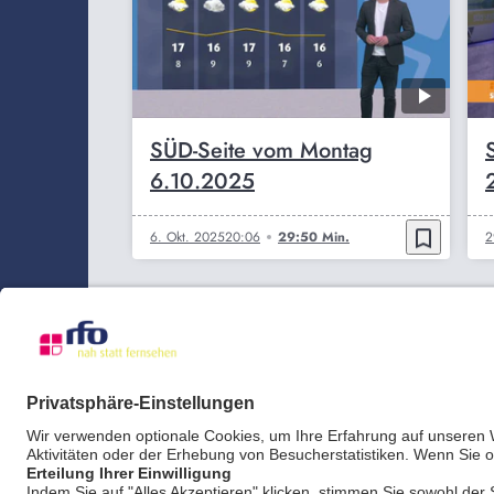
SÜD-Seite vom Montag
6.10.2025
bookmark_border
6. Okt. 2025
20:06
29:50 Min.
2