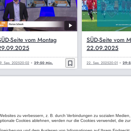
SÜD-Seite vom Montag
SÜD-Seite vom M
29.09.2025
22.09.2025
bookmark_border
9. Sep. 2025
20:02
29:50 Min.
22. Sep. 2025
20:01
29:5