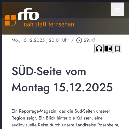
menu
Mo., 15.12.2025
, 20:01 Uhr
/
play_circle_outline
29:47
headphones
chrome_reader_mode
bookmark_border
SÜD-Seite vom
Montag 15.12.2025
Ein Reportage-Magazin, das die Süd-Seiten unserer
Region zeigt. Ein Blick hinter die Kulissen, eine
audiovisuelle Reise durch unsere Landkreise Rosenheim,