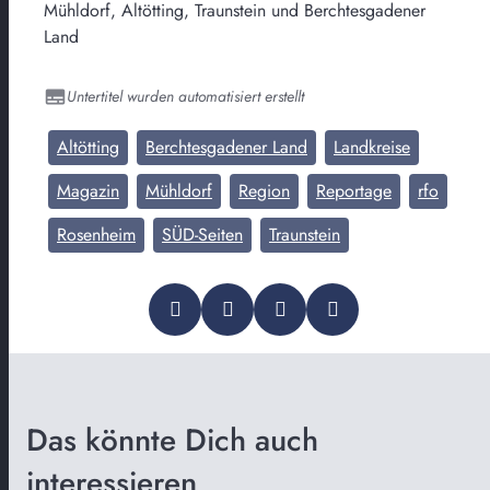
Mühldorf, Altötting, Traunstein und Berchtesgadener
Land
Untertitel wurden automatisiert erstellt
Altötting
Berchtesgadener Land
Landkreise
Magazin
Mühldorf
Region
Reportage
rfo
Rosenheim
SÜD-Seiten
Traunstein
Das könnte Dich auch
interessieren