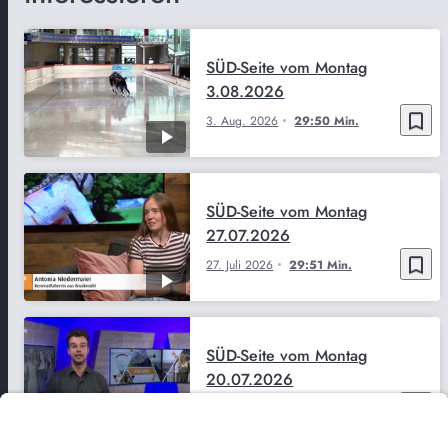
SÜD-Seite vom Montag
3.08.2026
bookmark_border
3. Aug. 2026
29:50 Min.
SÜD-Seite vom Montag
27.07.2026
bookmark_border
27. Juli 2026
29:51 Min.
SÜD-Seite vom Montag
20.07.2026
bookmark_border
20. Juli 2026
29:52 Min.