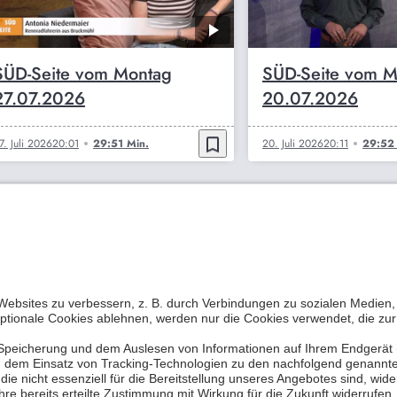
SÜD-Seite vom Montag
SÜD-Seite vom M
27.07.2026
20.07.2026
bookmark_border
7. Juli 2026
20:01
29:51 Min.
20. Juli 2026
20:11
29:52 