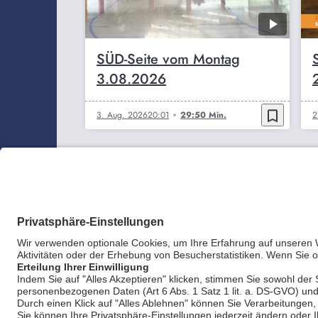
SÜD-Seite vom Montag
3.08.2026
bookmark_border
3. Aug. 2026
20:01
29:50 Min.
2