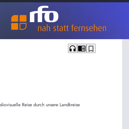
headphones
chrome_reader_mode
bookmark_border
udiovisuelle Reise durch unsere Landkreise