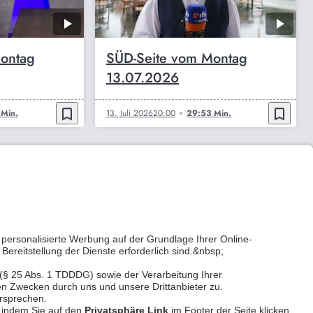
ontag
SÜD-Seite vom Montag
13.07.2026
bookmark_border
bookmark_border
Min.
13. Juli 2026
20:00
29:53 Min.