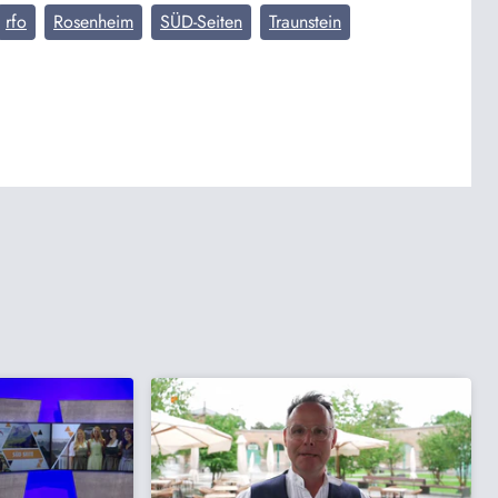
rfo
Rosenheim
SÜD-Seiten
Traunstein