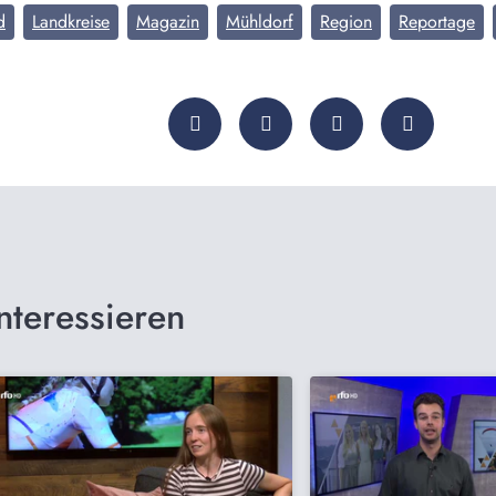
d
Landkreise
Magazin
Mühldorf
Region
Reportage
nteressieren