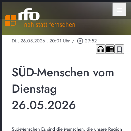
menu
Di., 26.05.2026
, 20:01 Uhr
/
play_circle_outline
29:52
headphones
chrome_reader_mode
bookmark_border
SÜD-Menschen vom
Dienstag
26.05.2026
Süd-Menschen Es sind die Menschen, die unsere Region