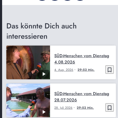
Das könnte Dich auch
interessieren
SÜD-Menschen vom Dienstag
4.08.2026
bookmark_border
4. Aug. 2026
29:52 Min.
SÜD-Menschen vom Dienstag
28.07.2026
bookmark_border
28. Juli 2026
29:52 Min.