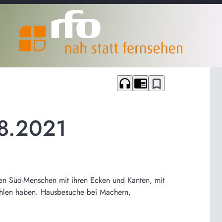
headphones
chrome_reader_mode
bookmark_border
8.2021
en Süd-Menschen mit ihren Ecken und Kanten, mit
zählen haben. Hausbesuche bei Machern,