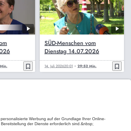
vom
SÜD-Menschen vom
2026
Dienstag 14.07.2026
bookmark_border
bookmark_border
Min.
14. Juli 2026
20:01
29:52 Min.