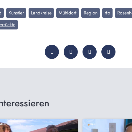
d
Künstler
Landkreise
Mühldorf
Region
rfo
Rosenh
errückte
nteressieren