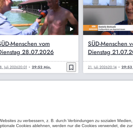
SÜD-Menschen vom
SÜD-Menschen 
Dienstag 28.07.2026
Dienstag 21.07.
bookmark_border
8. Juli 2026
20:01
29:52 Min.
21. Juli 2026
20:14
29:53 