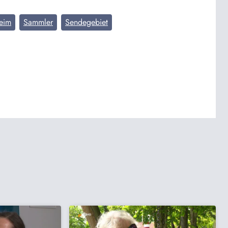
eim
Sammler
Sendegebiet