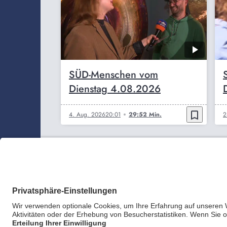
SÜD-Menschen vom
Dienstag 4.08.2026
bookmark_border
4. Aug. 2026
20:01
29:52 Min.
2