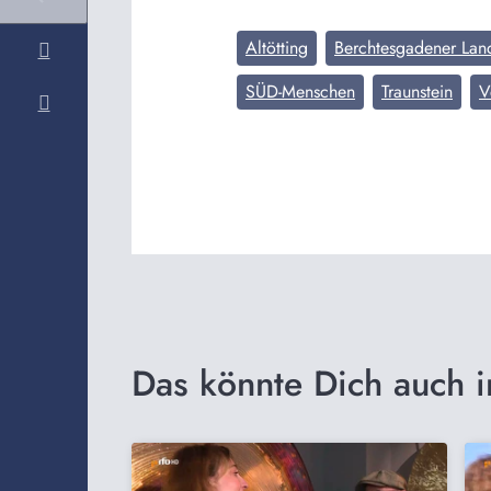
Altötting
Berchtesgadener Lan
SÜD-Menschen
Traunstein
V
Das könnte Dich auch i