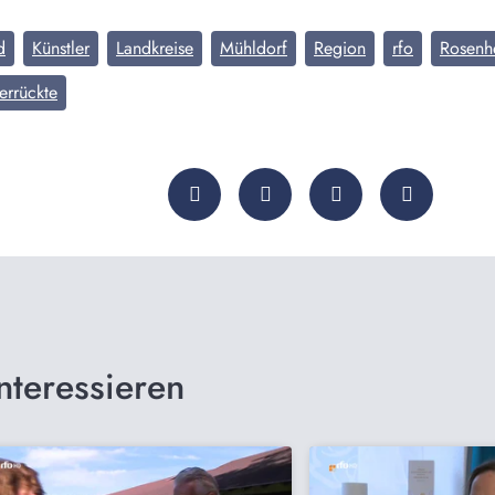
d
Künstler
Landkreise
Mühldorf
Region
rfo
Rosenh
errückte
nteressieren