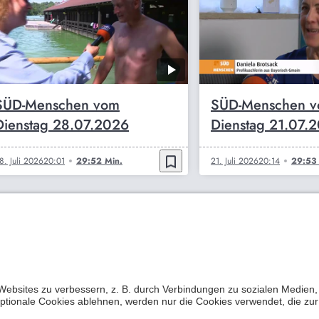
SÜD-Menschen vom
SÜD-Menschen 
Dienstag 28.07.2026
Dienstag 21.07.
bookmark_border
8. Juli 2026
20:01
29:52 Min.
21. Juli 2026
20:14
29:53 