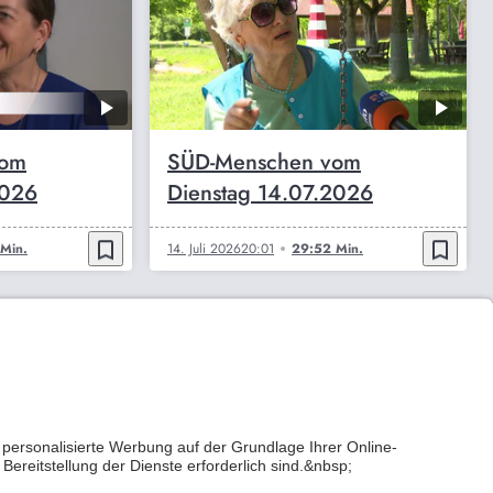
vom
SÜD-Menschen vom
2026
Dienstag 14.07.2026
bookmark_border
bookmark_border
Min.
14. Juli 2026
20:01
29:52 Min.