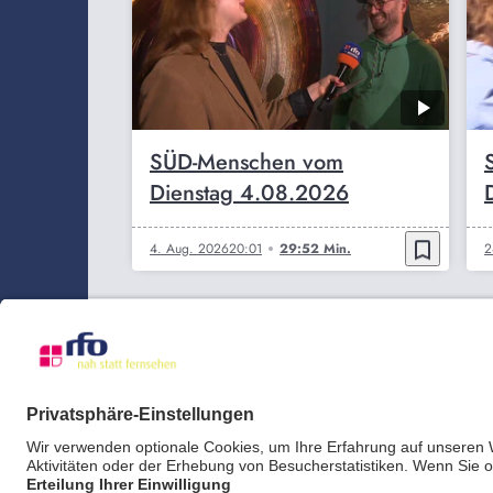
SÜD-Menschen vom
Dienstag 4.08.2026
bookmark_border
4. Aug. 2026
20:01
29:52 Min.
2