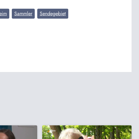
eim
Sammler
Sendegebiet