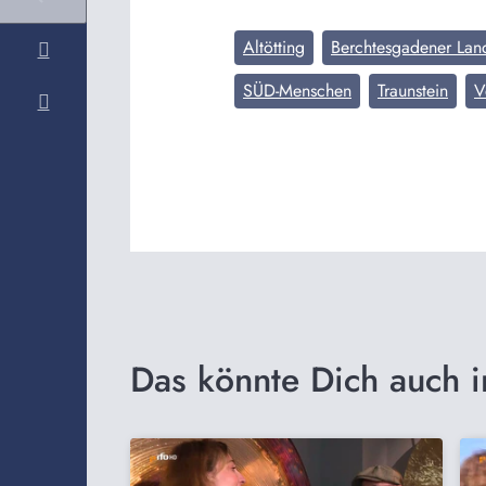
Altötting
Berchtesgadener Lan
SÜD-Menschen
Traunstein
V
Das könnte Dich auch i