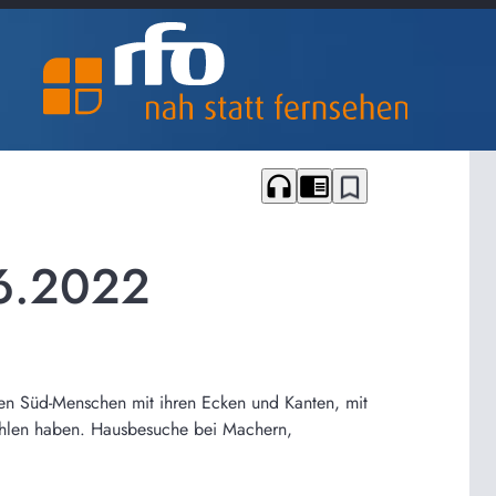
headphones
chrome_reader_mode
bookmark_border
6.2022
en Süd-Menschen mit ihren Ecken und Kanten, mit
zählen haben. Hausbesuche bei Machern,