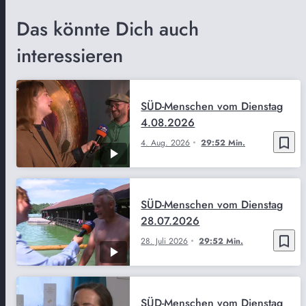
Das könnte Dich auch
interessieren
SÜD-Menschen vom Dienstag
4.08.2026
bookmark_border
4. Aug. 2026
29:52 Min.
SÜD-Menschen vom Dienstag
28.07.2026
bookmark_border
28. Juli 2026
29:52 Min.
SÜD-Menschen vom Dienstag