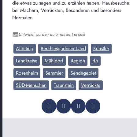
die etwas zu sagen und zu erzählen haben. Hausbesuche
bei Machern, Verrückten, Besonderen und besonders
Normalen.
Untertitel wurden automatisiert erstellt
Altötting
Berchtesgadener Land
Künstler
Landkreise
Mühldorf
Region
rfo
Rosenheim
Sammler
Sendegebiet
SÜD-Menschen
Traunstein
Verrückte