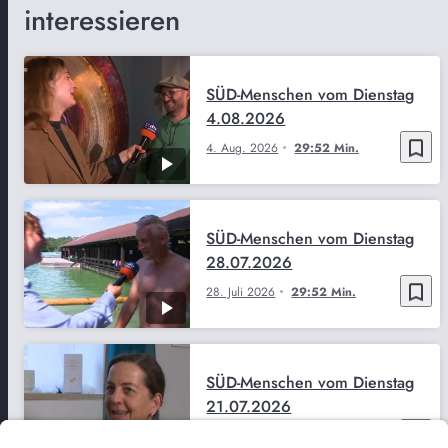
interessieren
SÜD-Menschen vom Dienstag
4.08.2026
bookmark_border
4. Aug. 2026
29:52 Min.
SÜD-Menschen vom Dienstag
28.07.2026
bookmark_border
28. Juli 2026
29:52 Min.
SÜD-Menschen vom Dienstag
21.07.2026
bookmark_border
21. Juli 2026
29:53 Min.