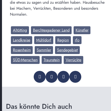
die etwas zu sagen und zu erzählen haben. Hausbesuche
bei Machern, Verrückten, Besonderen und besonders
Normalen.
Altötting
Berchtesgadener Land
Künstler
Landkreise
Mühldorf
Region
rfo
Rosenheim
Sammler
Sendegebiet
SÜD-Menschen
Traunstein
Verrückte
Das könnte Dich auch