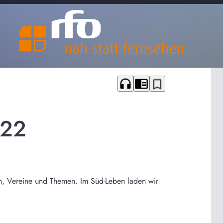
headphones
chrome_reader_mode
bookmark_border
022
n, Vereine und Themen. Im Süd-Leben laden wir