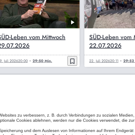
SÜD-Leben vom Mittwoch
SÜD-Leben vom 
29.07.2026
22.07.2026
bookmark_border
9. Juli 2026
20:00
29:50 Min.
22. Juli 2026
20:11
29:52 