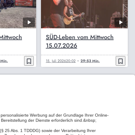
Mittwoch
SÜD-Leben vom Mittwoch
15.07.2026
bookmark_border
bookmark_border
Min.
15. Juli 2026
20:02
29:53 Min.