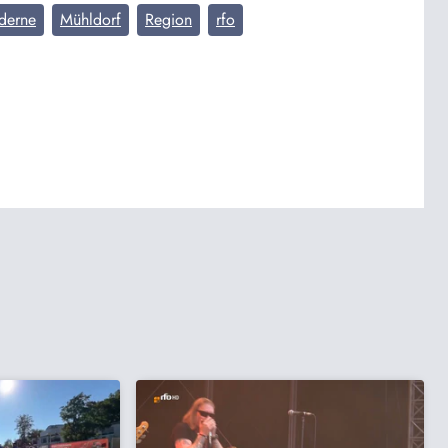
derne
Mühldorf
Region
rfo