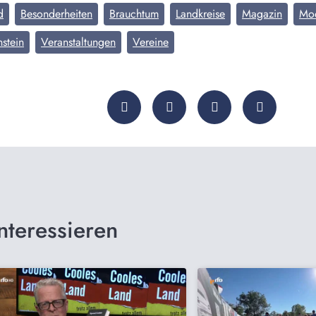
d
Besonderheiten
Brauchtum
Landkreise
Magazin
Mo
nstein
Veranstaltungen
Vereine
nteressieren