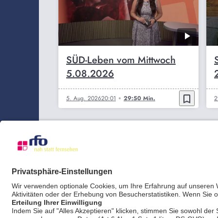
SÜD-Leben vom Mittwoch
5.08.2026
bookmark_border
5. Aug. 2026
20:01
29:50 Min.
2