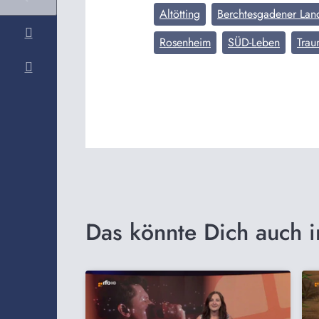
Altötting
Berchtesgadener Lan
Rosenheim
SÜD-Leben
Trau
Das könnte Dich auch i