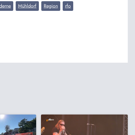
derne
Mühldorf
Region
rfo