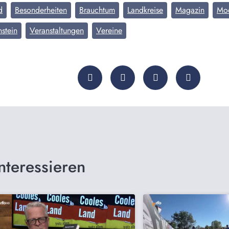
d
Besonderheiten
Brauchtum
Landkreise
Magazin
Mo
nstein
Veranstaltungen
Vereine
nteressieren