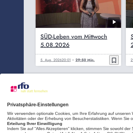
SÜD-Leben vom Mittwoch
5.08.2026
bookmark_border
5. Aug. 2026
20:01
29:50 Min.
2