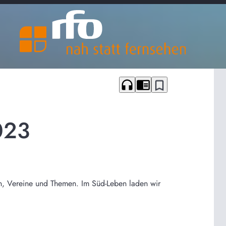
headphones
chrome_reader_mode
bookmark_border
023
n, Vereine und Themen. Im Süd-Leben laden wir