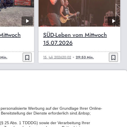
Mittwoch
SÜD-Leben vom Mittwoch
15.07.2026
bookmark_border
bookmark_border
Min.
15. Juli 2026
20:02
29:53 Min.