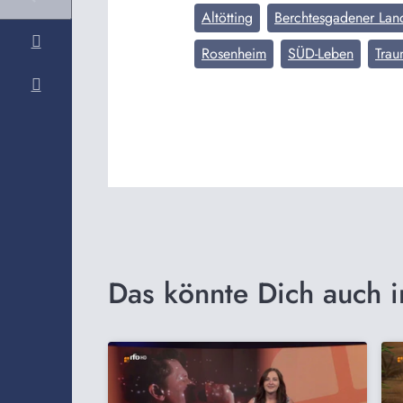
Altötting
Berchtesgadener Lan
Rosenheim
SÜD-Leben
Trau
Das könnte Dich auch i