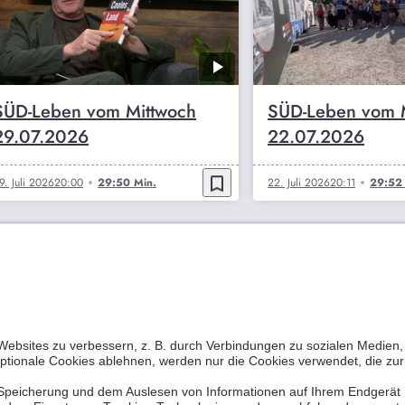
SÜD-Leben vom Mittwoch
SÜD-Leben vom 
29.07.2026
22.07.2026
bookmark_border
9. Juli 2026
20:00
29:50 Min.
22. Juli 2026
20:11
29:52 