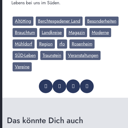
Lebens bei uns im Süden.
Altötting
Berchtesgadener Land
Besonderheiten
Brauchtum
Landkreise
Magazin
Moderne
Mühldorf
Region
rfo
Rosenheim
SÜD-Leben
Traunstein
Veranstaltungen
Vereine
Das könnte Dich auch