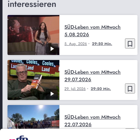
interessieren
SÜD-Leben vom Mittwoch
5.08.2026
bookmark_border
5. Aug. 2026
29:50 Min.
SÜD-Leben vom Mittwoch
29.07.2026
bookmark_border
29. Juli 2026
29:50 Min.
SÜD-Leben vom Mittwoch
22.07.2026
bookmark_border
22. Juli 2026
29:52 Min.