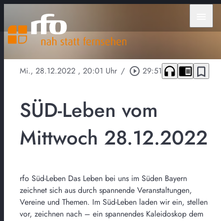
menu
headphones
chrome_reader_mode
bookmark_border
Mi., 28.12.2022
, 20:01 Uhr
/
play_circle_outline
29:51
SÜD-Leben vom
Mittwoch 28.12.2022
rfo Süd-Leben Das Leben bei uns im Süden Bayern
zeichnet sich aus durch spannende Veranstaltungen,
Vereine und Themen. Im Süd-Leben laden wir ein, stellen
vor, zeichnen nach – ein spannendes Kaleidoskop dem