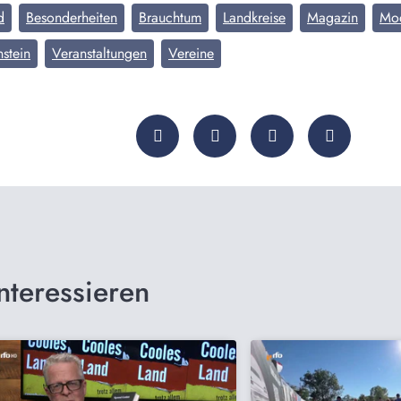
d
Besonderheiten
Brauchtum
Landkreise
Magazin
Mo
nstein
Veranstaltungen
Vereine
nteressieren