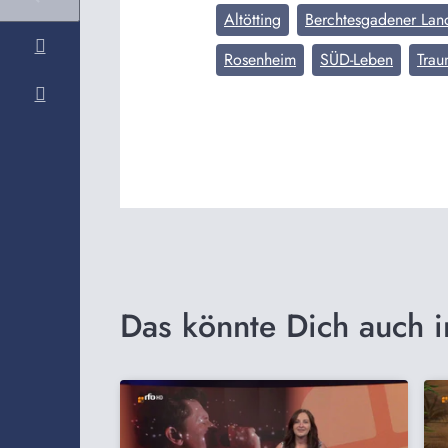
Altötting
Berchtesgadener Lan
Rosenheim
SÜD-Leben
Trau
Das könnte Dich auch i