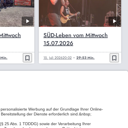
Mittwoch
SÜD-Leben vom Mittwoch
15.07.2026
bookmark_border
bookmark_border
Min.
15. Juli 2026
20:02
29:53 Min.