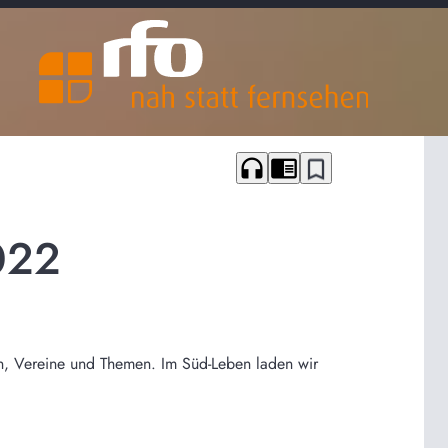
headphones
chrome_reader_mode
bookmark_border
022
n, Vereine und Themen. Im Süd-Leben laden wir