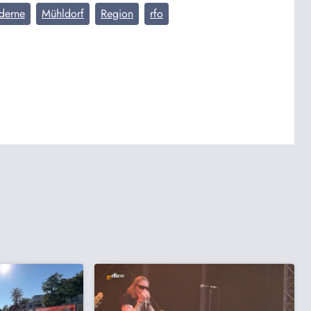
derne
Mühldorf
Region
rfo