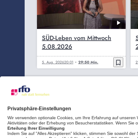
SÜD-Leben vom Mittwoch
5.08.2026
bookmark_border
5. Aug. 2026
20:01
29:50 Min.
2