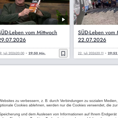
SÜD-Leben vom Mittwoch
SÜD-Leben vom 
29.07.2026
22.07.2026
bookmark_border
9. Juli 2026
20:00
29:50 Min.
22. Juli 2026
20:11
29:52 