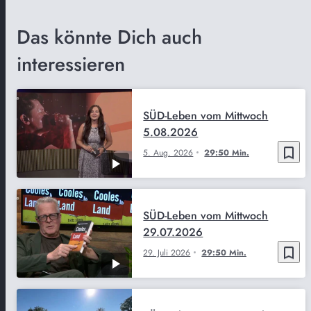
Das könnte Dich auch
interessieren
SÜD-Leben vom Mittwoch
5.08.2026
bookmark_border
5. Aug. 2026
29:50 Min.
SÜD-Leben vom Mittwoch
29.07.2026
bookmark_border
29. Juli 2026
29:50 Min.