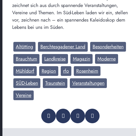
zeichnet sich aus durch spannende Veranstaltungen,
Vereine und Themen. Im Süd-Leben laden wir ein, stellen
vor, zeichnen nach – ein spannendes Kaleidoskop dem
Lebens bei uns im Süden.
Altötting
Berchtesgadener Land
Besonderheiten
Brauchtum
Landkreise
Magazin
Moderne
Mühldorf
Region
rfo
Rosenheim
SÜD-Leben
Traunstein
Veranstaltungen
Vereine