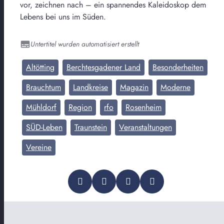
vor, zeichnen nach – ein spannendes Kaleidoskop dem
Lebens bei uns im Süden.
Untertitel wurden automatisiert erstellt
Altötting
Berchtesgadener Land
Besonderheiten
Brauchtum
Landkreise
Magazin
Moderne
Mühldorf
Region
rfo
Rosenheim
SÜD-Leben
Traunstein
Veranstaltungen
Vereine