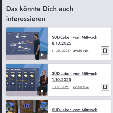
Das könnte Dich auch
interessieren
SÜD-Leben vom Mittwoch
8.10.2025
bookmark_border
8. Okt. 2025
29:50 Min.
SÜD-Leben vom Mittwoch
1.10.2025
bookmark_border
1. Okt. 2025
29:50 Min.
SÜD-Leben vom Mittwoch