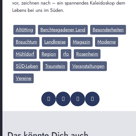
vor, zeichnen nach – ein spannendes Kaleidoskop dem
Lebens bei uns im Süden.
Altötting
Berchtesgadener Land
Besonderheiten
Brauchtum
Landkreise
Magazin
Moderne
Mühldorf
Region
rfo
Rosenheim
SÜD-Leben
Traunstein
Veranstaltungen
Vereine
Das könnte Dich auch