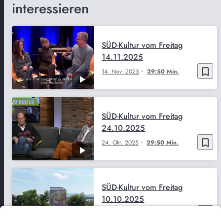
interessieren
SÜD-Kultur vom Freitag
14.11.2025
bookmark_border
14. Nov. 2025
29:50 Min.
SÜD-Kultur vom Freitag
24.10.2025
bookmark_border
24. Okt. 2025
29:50 Min.
SÜD-Kultur vom Freitag
10.10.2025
bookmark_border
10. Okt. 2025
29:50 Min.