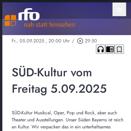
menu
Fr., 05.09.2025
, 20:00 Uhr
/
play_circle_outline
29:50
headphones
chrome_reader_mode
bookmark_border
SÜD-Kultur vom
Freitag 5.09.2025
SÜD-Kultur Musikcal, Oper, Pop und Rock, aber auch
Theater und Ausstellungen. Unser Süden Bayerns ist reich
an Kultur. Wir verpacken das in ein unterhaltsames