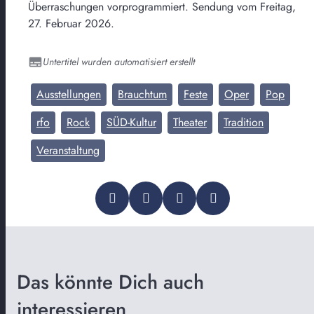
Überraschungen vorprogrammiert. Sendung vom Freitag,
27. Februar 2026.
Untertitel wurden automatisiert erstellt
Ausstellungen
Brauchtum
Feste
Oper
Pop
rfo
Rock
SÜD-Kultur
Theater
Tradition
Veranstaltung
Das könnte Dich auch
interessieren