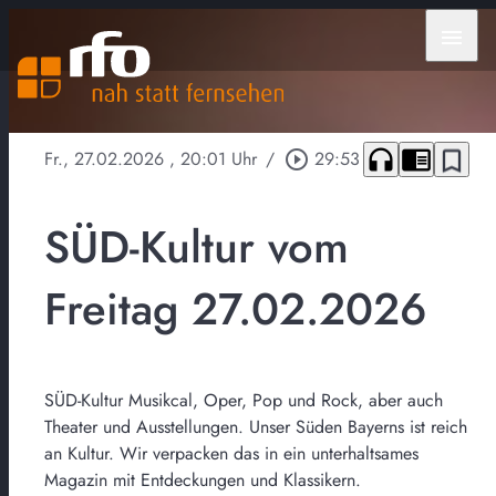
menu
headphones
chrome_reader_mode
bookmark_border
Fr., 27.02.2026
, 20:01 Uhr
/
play_circle_outline
29:53
SÜD-Kultur vom
Freitag 27.02.2026
SÜD-Kultur Musikcal, Oper, Pop und Rock, aber auch
Theater und Ausstellungen. Unser Süden Bayerns ist reich
an Kultur. Wir verpacken das in ein unterhaltsames
Magazin mit Entdeckungen und Klassikern.