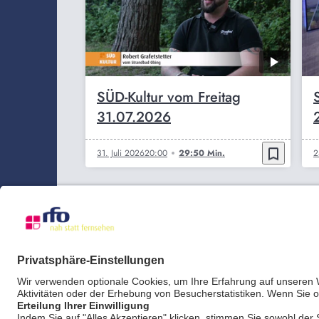
SÜD-Kultur vom Freitag
31.07.2026
bookmark_border
31. Juli 2026
20:00
29:50 Min.
2