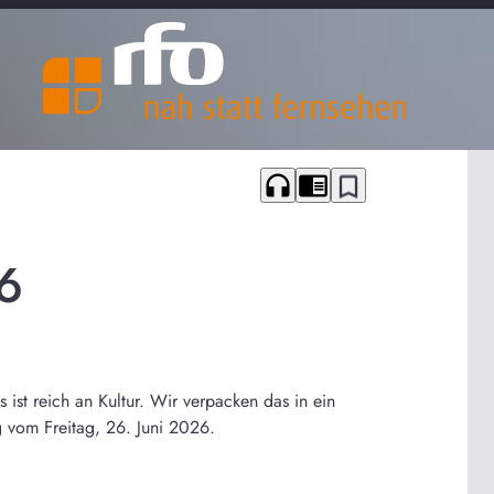
headphones
chrome_reader_mode
bookmark_border
6
st reich an Kultur. Wir verpacken das in ein
 vom Freitag, 26. Juni 2026.