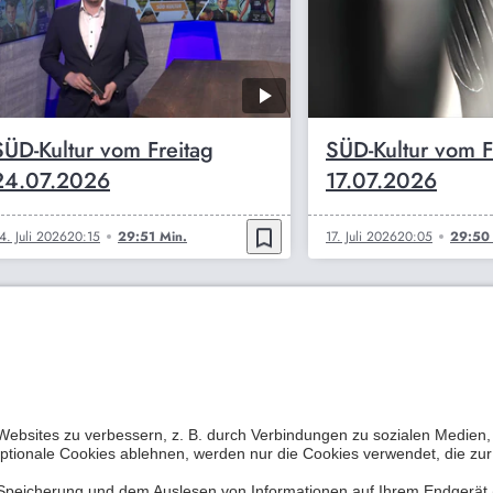
SÜD-Kultur vom Freitag
SÜD-Kultur vom F
24.07.2026
17.07.2026
bookmark_border
4. Juli 2026
20:15
29:51 Min.
17. Juli 2026
20:05
29:50 