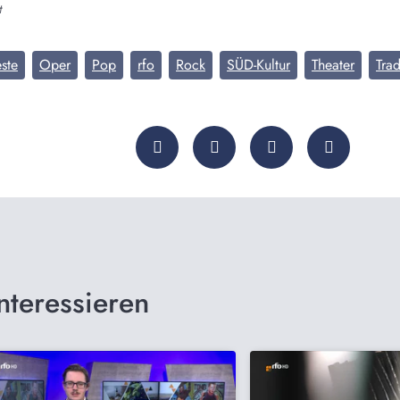
t
ste
Oper
Pop
rfo
Rock
SÜD-Kultur
Theater
Trad
nteressieren