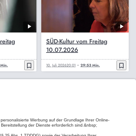
reitag
SÜD-Kultur vom Freitag
10.07.2026
bookmark_border
bookmark_border
Min.
10. Juli 2026
20:01
29:53 Min.