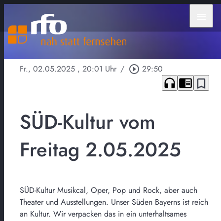
menu
Fr., 02.05.2025
, 20:01 Uhr
/
play_circle_outline
29:50
headphones
chrome_reader_mode
bookmark_border
SÜD-Kultur vom
Freitag 2.05.2025
SÜD-Kultur Musikcal, Oper, Pop und Rock, aber auch
Theater und Ausstellungen. Unser Süden Bayerns ist reich
an Kultur. Wir verpacken das in ein unterhaltsames