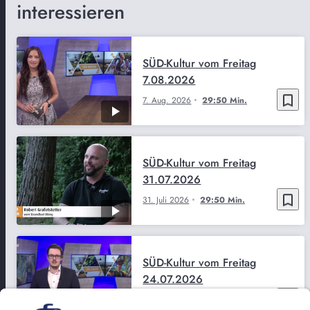
interessieren
SÜD-Kultur vom Freitag
7.08.2026
bookmark_border
7. Aug. 2026
29:50 Min.
SÜD-Kultur vom Freitag
31.07.2026
bookmark_border
31. Juli 2026
29:50 Min.
SÜD-Kultur vom Freitag
24.07.2026
bookmark_border
24. Juli 2026
29:51 Min.