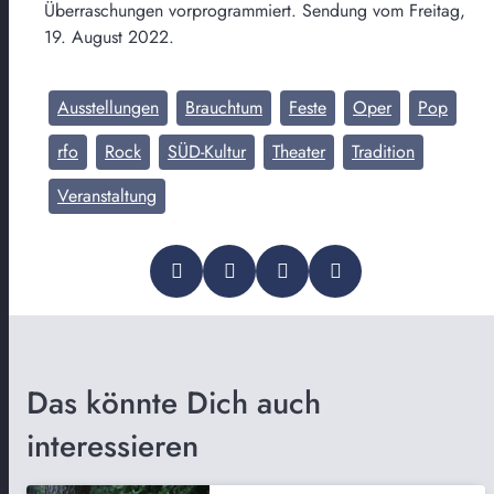
Überraschungen vorprogrammiert. Sendung vom Freitag,
19. August 2022.
Ausstellungen
Brauchtum
Feste
Oper
Pop
rfo
Rock
SÜD-Kultur
Theater
Tradition
Veranstaltung
Das könnte Dich auch
interessieren