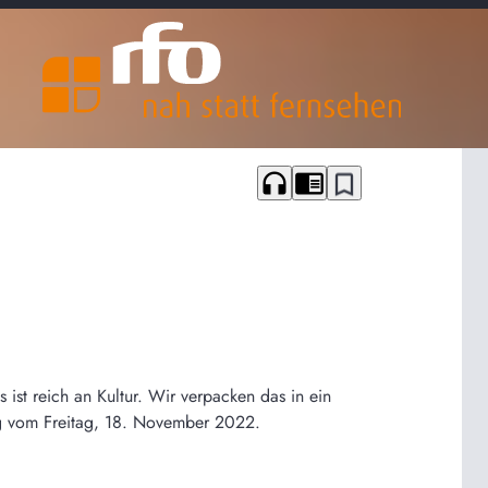
headphones
chrome_reader_mode
bookmark_border
st reich an Kultur. Wir verpacken das in ein
g vom Freitag, 18. November 2022.