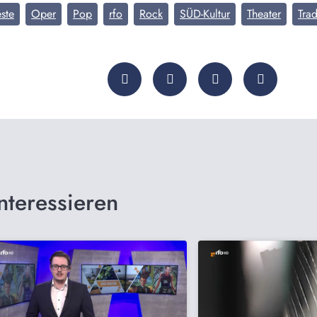
ste
Oper
Pop
rfo
Rock
SÜD-Kultur
Theater
Trad
nteressieren