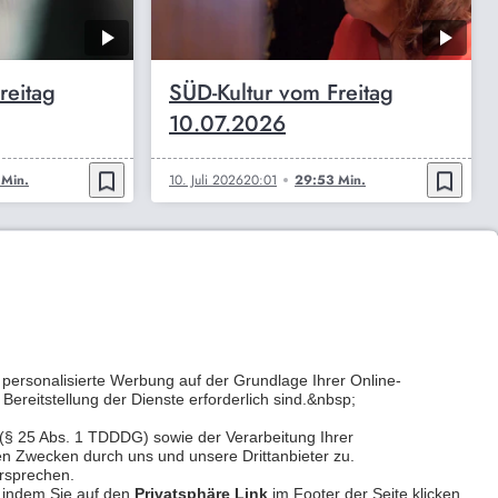
reitag
SÜD-Kultur vom Freitag
10.07.2026
bookmark_border
bookmark_border
Min.
10. Juli 2026
20:01
29:53 Min.