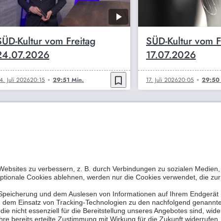
SÜD-Kultur vom Freitag
SÜD-Kultur vom F
24.07.2026
17.07.2026
bookmark_border
4. Juli 2026
20:15
29:51 Min.
17. Juli 2026
20:05
29:50 