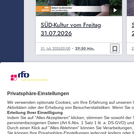
SÜD-Kultur vom Freitag
31.07.2026
bookmark_border
31. Juli 2026
20:00
29:50 Min.
2