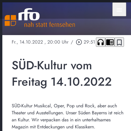
menu
headphones
chrome_reader_mode
bookmark_border
Fr., 14.10.2022
, 20:00 Uhr
/
play_circle_outline
29:51
SÜD-Kultur vom
Freitag 14.10.2022
SÜD-Kultur Musikcal, Oper, Pop und Rock, aber auch
Theater und Ausstellungen. Unser Süden Bayerns ist reich
an Kultur. Wir verpacken das in ein unterhaltsames
Magazin mit Entdeckungen und Klassikern.