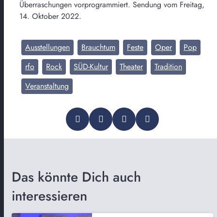
Überraschungen vorprogrammiert. Sendung vom Freitag,
14. Oktober 2022.
Ausstellungen
Brauchtum
Feste
Oper
Pop
rfo
Rock
SÜD-Kultur
Theater
Tradition
Veranstaltung
Das könnte Dich auch
interessieren