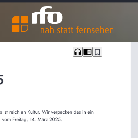
headphones
chrome_reader_mode
bookmark_border
5
st reich an Kultur. Wir verpacken das in ein
g vom Freitag, 14. März 2025.