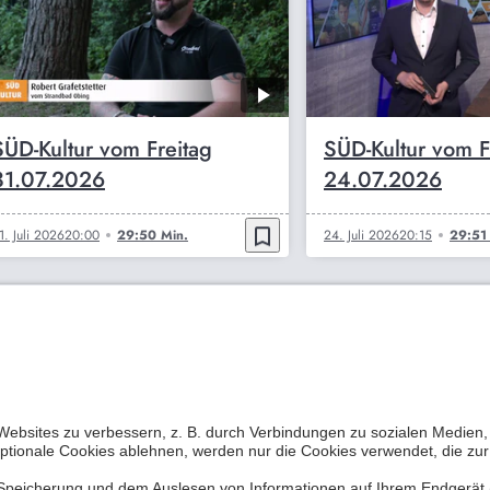
SÜD-Kultur vom Freitag
SÜD-Kultur vom F
31.07.2026
24.07.2026
bookmark_border
1. Juli 2026
20:00
29:50 Min.
24. Juli 2026
20:15
29:51