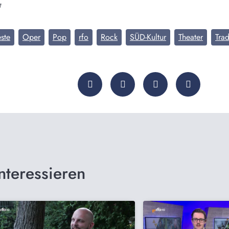
t
ste
Oper
Pop
rfo
Rock
SÜD-Kultur
Theater
Trad
nteressieren