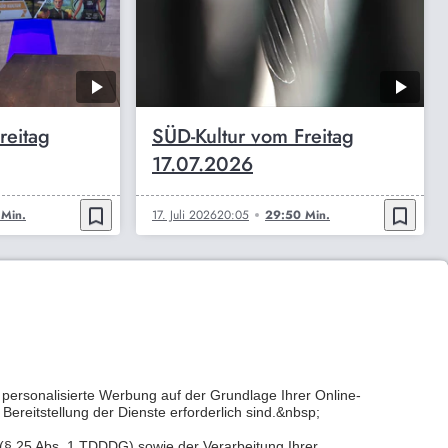
reitag
SÜD-Kultur vom Freitag
17.07.2026
bookmark_border
bookmark_border
 Min.
17. Juli 2026
20:05
29:50 Min.