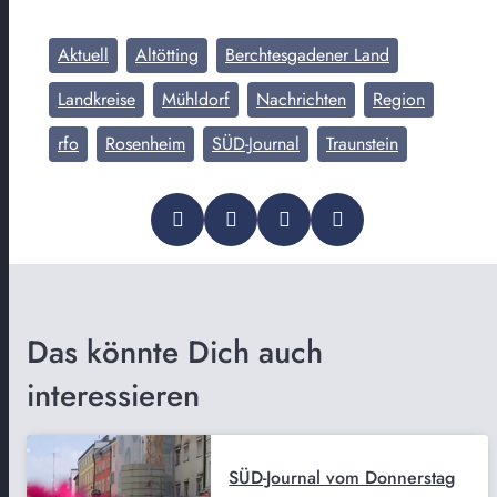
Aktuell
Altötting
Berchtesgadener Land
Landkreise
Mühldorf
Nachrichten
Region
rfo
Rosenheim
SÜD-Journal
Traunstein
Das könnte Dich auch
interessieren
SÜD-Journal vom Donnerstag