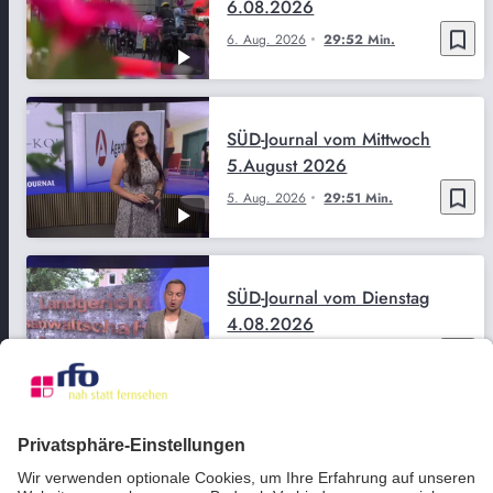
6.08.2026
bookmark_border
6. Aug. 2026
29:52 Min.
SÜD-Journal vom Mittwoch
5.August 2026
bookmark_border
5. Aug. 2026
29:51 Min.
SÜD-Journal vom Dienstag
4.08.2026
bookmark_border
4. Aug. 2026
29:50 Min.
SÜD-Journal vom Montag
3.08.2026