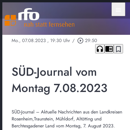
menu
Mo., 07.08.2023
, 19:30 Uhr
/
play_circle_outline
29:50
headphones
chrome_reader_mode
bookmark_border
SÜD-Journal vom
Montag 7.08.2023
SÜD-Journal – Aktuelle Nachrichten aus den Landkreisen
Rosenheim,Traunstein, Mühldorf, Altötting und
Berchtesgadener Land vom Montag, 7. August 2023.