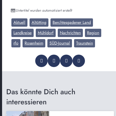
Untertitel wurden automatisiert erstellt
Aktuell
Altötting
Berchtesgadener Land
Landkreise
Mühldorf
Nachrichten
Region
rfo
Rosenheim
SÜD-Journal
Traunstein
Das könnte Dich auch
interessieren