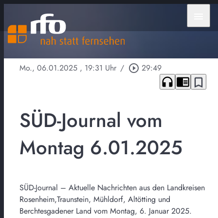
menu
Mo., 06.01.2025
, 19:31 Uhr
/
play_circle_outline
29:49
headphones
chrome_reader_mode
bookmark_border
SÜD-Journal vom
Montag 6.01.2025
SÜD-Journal – Aktuelle Nachrichten aus den Landkreisen
Rosenheim,Traunstein, Mühldorf, Altötting und
Berchtesgadener Land vom Montag, 6. Januar 2025.