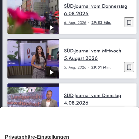
SÜD-Journal vom Donnerstag
6.08.2026
bookmark_border
6. Aug. 2026
29:52 Min.
SÜD-Journal vom Mittwoch
5.August 2026
bookmark_border
5. Aug. 2026
29:51 Min.
SÜD-Journal vom Dienstag
4.08.2026
bookmark_border
4. Aug. 2026
29:50 Min.