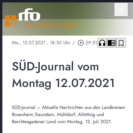
menu
headphones
chrome_reader_mode
bookmark_border
Mo., 12.07.2021
, 18:30 Uhr
/
play_circle_outline
29:51
SÜD-Journal vom
Montag 12.07.2021
SÜD-Journal – Aktuelle Nachrichten aus den Landkreisen
Rosenheim,Traunstein, Mühldorf, Altötting und
Berchtesgadener Land vom Montag, 12. Juli 2021.