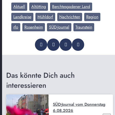
Aktuell
Altötting
Berchtesgadener Land
Landkreise
Mühldorf
Nachrichten
Region
rfo
Rosenheim
SÜD-Journal
Traunstein
Das könnte Dich auch
interessieren
SÜD-Journal vom Donnerstag
6.08.2026