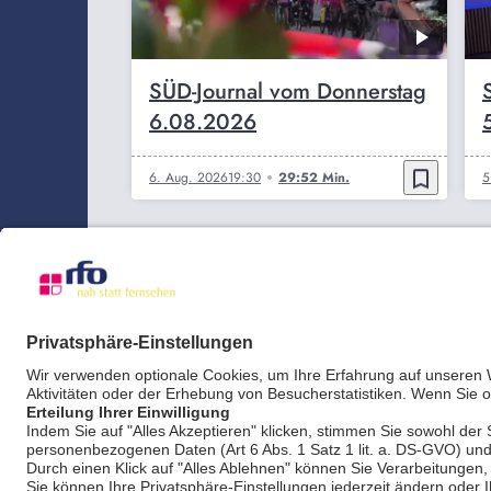
SÜD-Journal vom Donnerstag
6.08.2026
bookmark_border
6. Aug. 2026
19:30
29:52 Min.
5