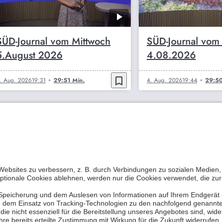
SÜD-Journal vom Mittwoch
SÜD-Journal vom
5.August 2026
4.08.2026
bookmark_border
. Aug. 2026
19:31
29:51 Min.
4. Aug. 2026
19:44
29:50