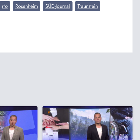
rfo
Rosenheim
SÜD-Journal
Traunstein