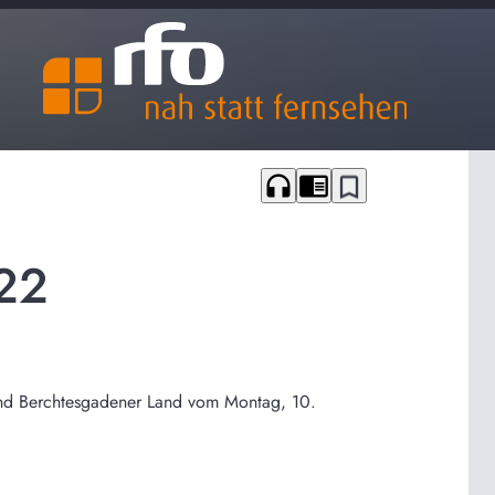
headphones
chrome_reader_mode
bookmark_border
22
 und Berchtesgadener Land vom Montag, 10.