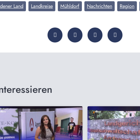
adener Land
Landkreise
Mühldorf
Nachrichten
Region
nteressieren