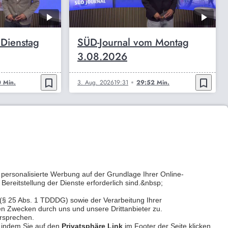
 Dienstag
SÜD-Journal vom Montag
3.08.2026
bookmark_border
bookmark_border
 Min.
3. Aug. 2026
19:31
29:52 Min.