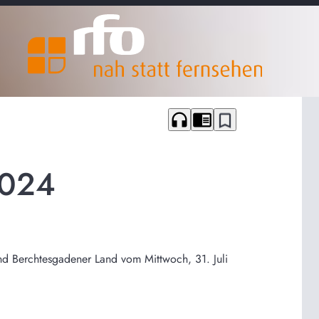
headphones
chrome_reader_mode
bookmark_border
2024
nd Berchtesgadener Land vom Mittwoch, 31. Juli