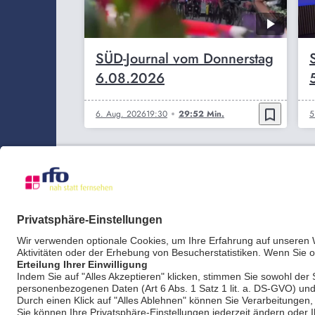
SÜD-Journal vom Donnerstag
6.08.2026
bookmark_border
6. Aug. 2026
19:30
29:52 Min.
5