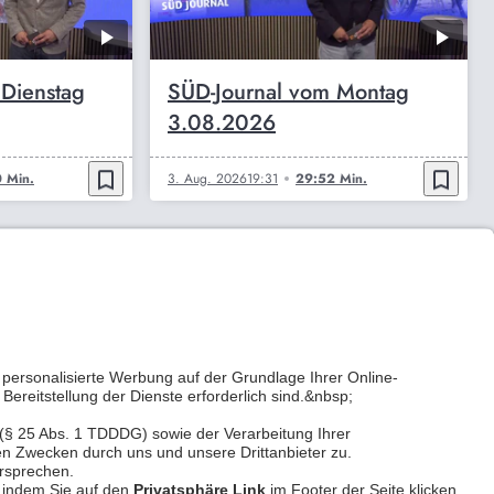
 Dienstag
SÜD-Journal vom Montag
3.08.2026
bookmark_border
bookmark_border
 Min.
3. Aug. 2026
19:31
29:52 Min.