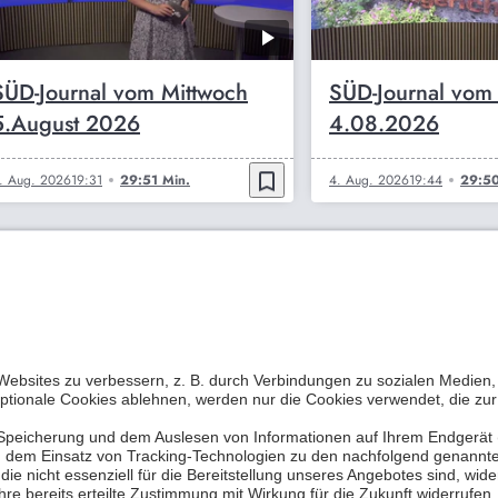
SÜD-Journal vom Mittwoch
SÜD-Journal vom
5.August 2026
4.08.2026
bookmark_border
. Aug. 2026
19:31
29:51 Min.
4. Aug. 2026
19:44
29:50