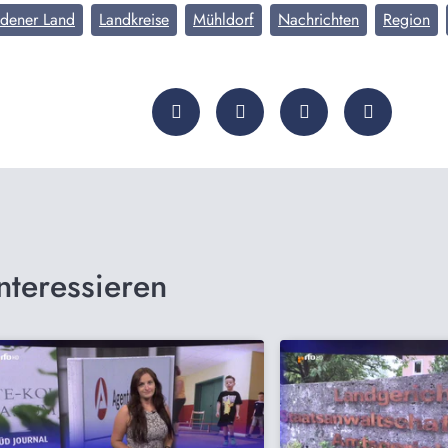
adener Land
Landkreise
Mühldorf
Nachrichten
Region
nteressieren