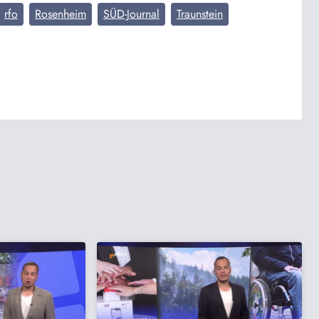
rfo
Rosenheim
SÜD-Journal
Traunstein