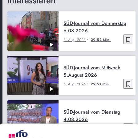
interessieren
SÜD-Journal vom Donnerstag
6.08.2026
bookmark_border
6. Aug. 2026
29:52 Min.
SÜD-Journal vom Mittwoch
5.August 2026
bookmark_border
5. Aug. 2026
29:51 Min.
SÜD-Journal vom Dienstag
4.08.2026
bookmark_border
4. Aug. 2026
29:50 Min.