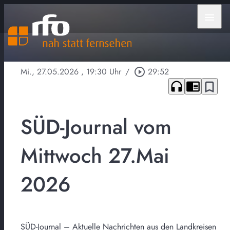
menu
Mi., 27.05.2026
, 19:30 Uhr
/
play_circle_outline
29:52
headphones
chrome_reader_mode
bookmark_border
SÜD-Journal vom
Mittwoch 27.Mai
2026
SÜD-Journal – Aktuelle Nachrichten aus den Landkreisen