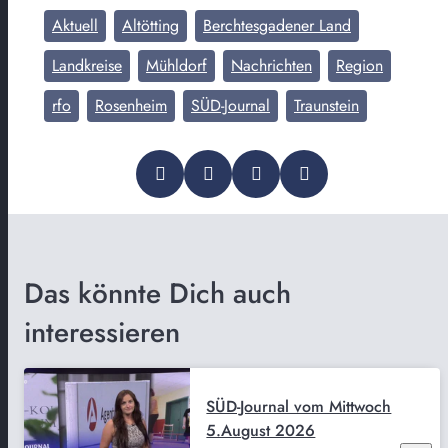
Aktuell
Altötting
Berchtesgadener Land
Landkreise
Mühldorf
Nachrichten
Region
rfo
Rosenheim
SÜD-Journal
Traunstein
Das könnte Dich auch
interessieren
SÜD-Journal vom Mittwoch
5.August 2026