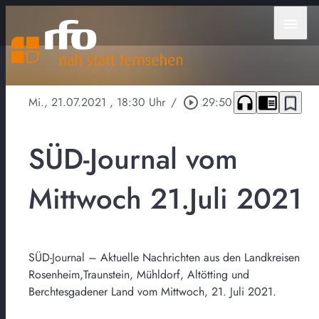
menu
headphones
chrome_reader_mode
bookmark_border
Mi., 21.07.2021
, 18:30 Uhr
/
play_circle_outline
29:50
SÜD-Journal vom
Mittwoch 21.Juli 2021
SÜD-Journal – Aktuelle Nachrichten aus den Landkreisen
Rosenheim,Traunstein, Mühldorf, Altötting und
Berchtesgadener Land vom Mittwoch, 21. Juli 2021.