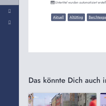
Untertitel wurden automatisiert erstell
Aktuell
Altötting
Berchtesg
Das könnte Dich auch i