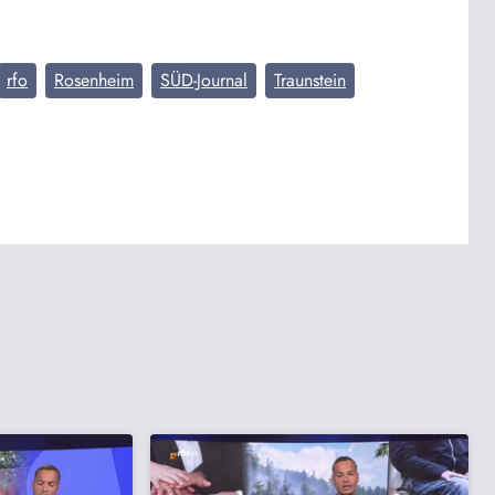
rfo
Rosenheim
SÜD-Journal
Traunstein