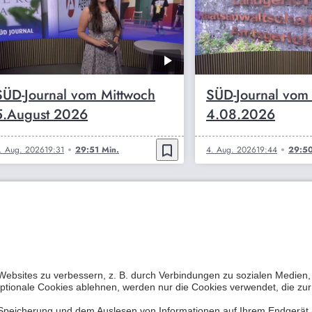
SÜD-Journal vom Mittwoch
SÜD-Journal vom
5.August 2026
4.08.2026
bookmark_border
. Aug. 2026
19:31
29:51 Min.
4. Aug. 2026
19:44
29:50