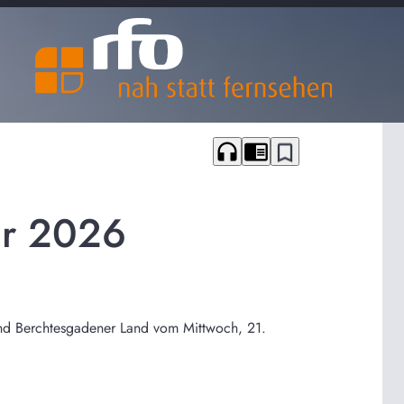
headphones
chrome_reader_mode
bookmark_border
ar 2026
und Berchtesgadener Land vom Mittwoch, 21.