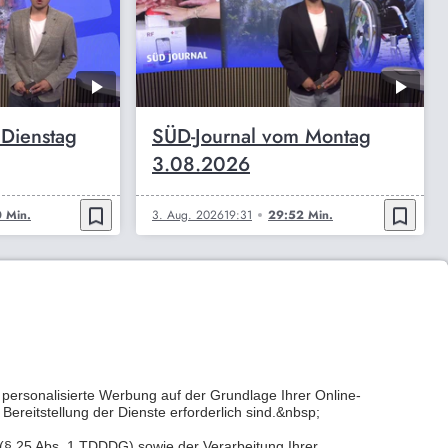
 Dienstag
SÜD-Journal vom Montag
3.08.2026
bookmark_border
bookmark_border
 Min.
3. Aug. 2026
19:31
29:52 Min.