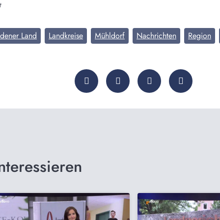
t
adener Land
Landkreise
Mühldorf
Nachrichten
Region
nteressieren