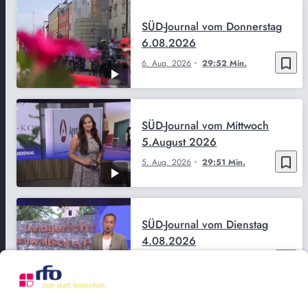
SÜD-Journal vom Donnerstag
6.08.2026
bookmark_border
6. Aug. 2026
29:52 Min.
SÜD-Journal vom Mittwoch
5.August 2026
bookmark_border
5. Aug. 2026
29:51 Min.
SÜD-Journal vom Dienstag
4.08.2026
bookmark_border
4. Aug. 2026
29:50 Min.