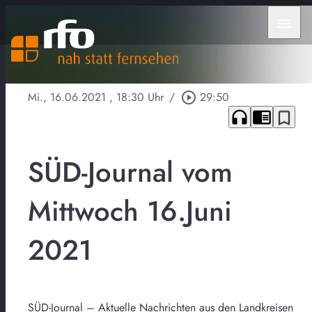
menu
Mi., 16.06.2021
, 18:30 Uhr
/
play_circle_outline
29:50
headphones
chrome_reader_mode
bookmark_border
SÜD-Journal vom
Mittwoch 16.Juni
2021
SÜD-Journal – Aktuelle Nachrichten aus den Landkreisen