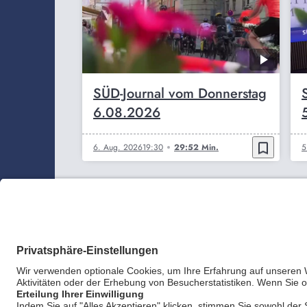
SÜD-Journal vom Donnerstag
6.08.2026
bookmark_border
6. Aug. 2026
19:30
29:52 Min.
5