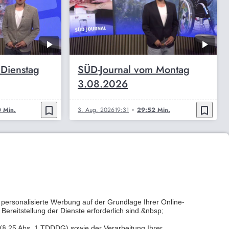
 Dienstag
SÜD-Journal vom Montag
3.08.2026
bookmark_border
bookmark_border
 Min.
3. Aug. 2026
19:31
29:52 Min.