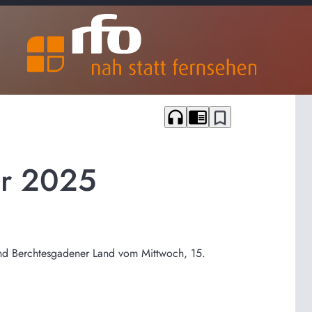
headphones
chrome_reader_mode
bookmark_border
ar 2025
und Berchtesgadener Land vom Mittwoch, 15.