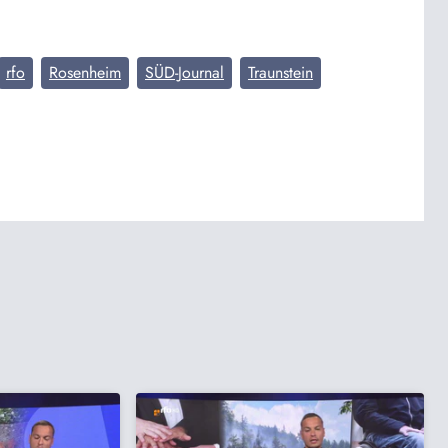
rfo
Rosenheim
SÜD-Journal
Traunstein