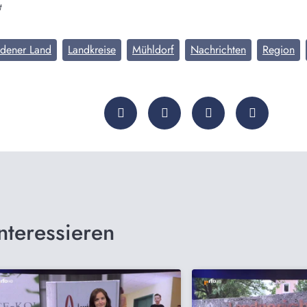
t
adener Land
Landkreise
Mühldorf
Nachrichten
Region
nteressieren