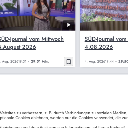
SÜD-Journal vom Mittwoch
SÜD-Journal vom
5.August 2026
4.08.2026
bookmark_border
. Aug. 2026
19:31
29:51 Min.
4. Aug. 2026
19:44
29:50