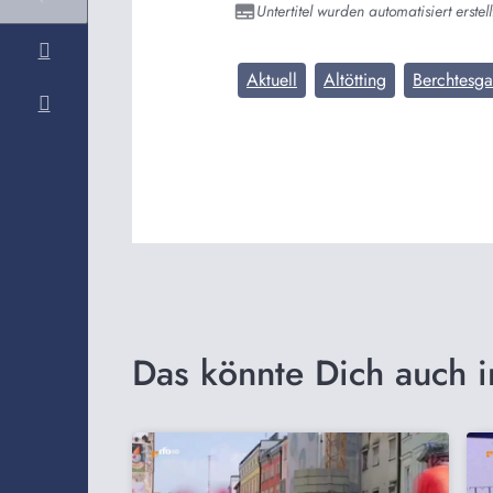
Untertitel wurden automatisiert erstell
Aktuell
Altötting
Berchtesg
Das könnte Dich auch i