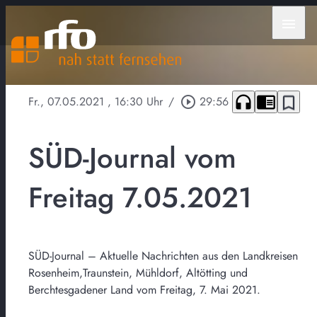
menu
headphones
chrome_reader_mode
bookmark_border
Fr., 07.05.2021
, 16:30 Uhr
/
play_circle_outline
29:56
SÜD-Journal vom
Freitag 7.05.2021
SÜD-Journal – Aktuelle Nachrichten aus den Landkreisen
Rosenheim,Traunstein, Mühldorf, Altötting und
Berchtesgadener Land vom Freitag, 7. Mai 2021.