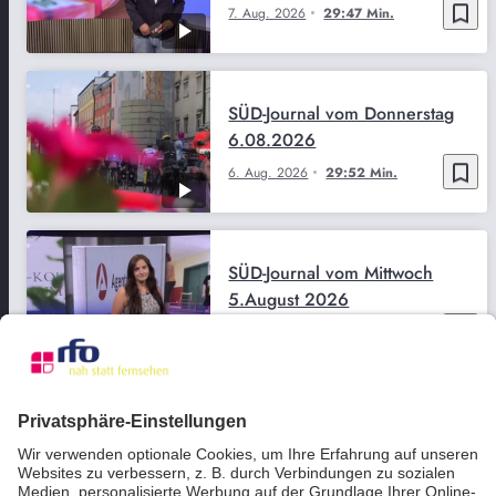
bookmark_border
7. Aug. 2026
29:47 Min.
SÜD-Journal vom Donnerstag
6.08.2026
bookmark_border
6. Aug. 2026
29:52 Min.
SÜD-Journal vom Mittwoch
5.August 2026
bookmark_border
5. Aug. 2026
29:51 Min.
SÜD-Journal vom Dienstag
4.08.2026
bookmark_border
4. Aug. 2026
29:50 Min.