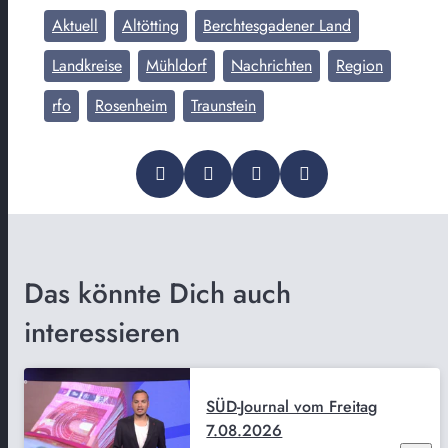
Aktuell
Altötting
Berchtesgadener Land
Landkreise
Mühldorf
Nachrichten
Region
rfo
Rosenheim
Traunstein
Das könnte Dich auch
interessieren
SÜD-Journal vom Freitag
7.08.2026