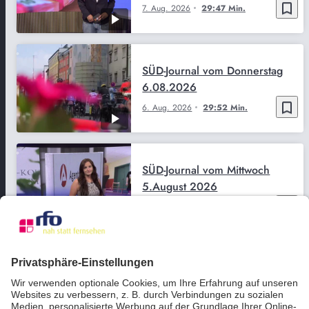
bookmark_border
7. Aug. 2026
29:47 Min.
SÜD-Journal vom Donnerstag
6.08.2026
bookmark_border
6. Aug. 2026
29:52 Min.
SÜD-Journal vom Mittwoch
5.August 2026
bookmark_border
5. Aug. 2026
29:51 Min.
SÜD-Journal vom Dienstag
4.08.2026
bookmark_border
4. Aug. 2026
29:50 Min.