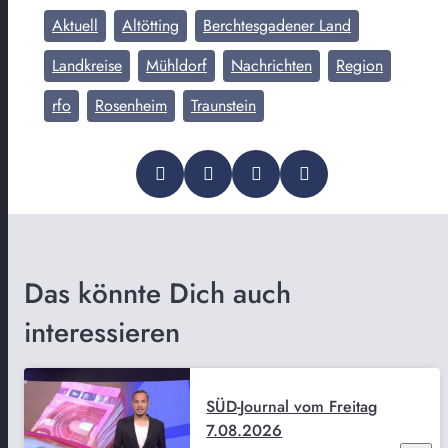
Aktuell
Altötting
Berchtesgadener Land
Landkreise
Mühldorf
Nachrichten
Region
rfo
Rosenheim
Traunstein
Das könnte Dich auch
interessieren
SÜD-Journal vom Freitag
7.08.2026