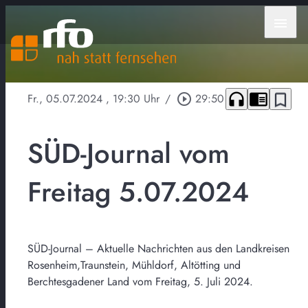
menu
headphones
chrome_reader_mode
bookmark_border
Fr., 05.07.2024
, 19:30 Uhr
/
play_circle_outline
29:50
SÜD-Journal vom
Freitag 5.07.2024
SÜD-Journal – Aktuelle Nachrichten aus den Landkreisen
Rosenheim,Traunstein, Mühldorf, Altötting und
Berchtesgadener Land vom Freitag, 5. Juli 2024.