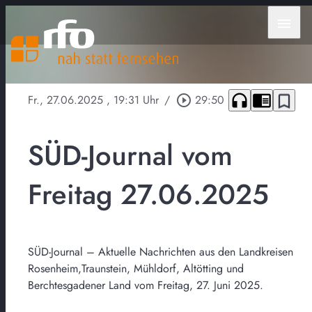
menu
headphones
chrome_reader_mode
bookmark_border
Fr., 27.06.2025
, 19:31 Uhr
/
play_circle_outline
29:50
SÜD-Journal vom
Freitag 27.06.2025
SÜD-Journal – Aktuelle Nachrichten aus den Landkreisen
Rosenheim,Traunstein, Mühldorf, Altötting und
Berchtesgadener Land vom Freitag, 27. Juni 2025.