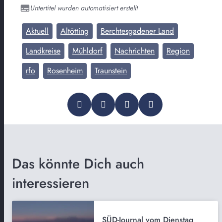
Untertitel wurden automatisiert erstellt
Aktuell
Altötting
Berchtesgadener Land
Landkreise
Mühldorf
Nachrichten
Region
rfo
Rosenheim
Traunstein
Das könnte Dich auch
interessieren
SÜD-Journal vom Dienstag