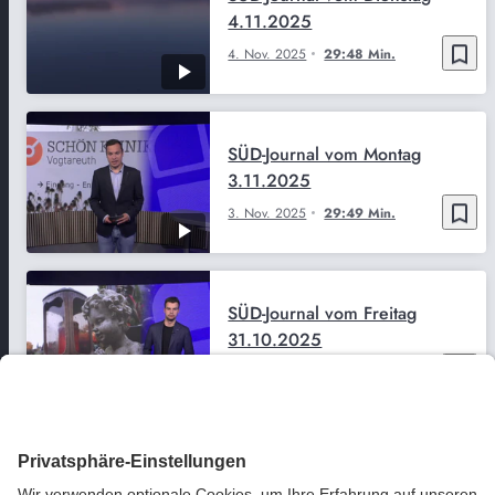
4.11.2025
bookmark_border
4. Nov. 2025
29:48 Min.
SÜD-Journal vom Montag
3.11.2025
bookmark_border
3. Nov. 2025
29:49 Min.
SÜD-Journal vom Freitag
31.10.2025
bookmark_border
31. Okt. 2025
29:49 Min.
SÜD-Journal vom Donnerstag