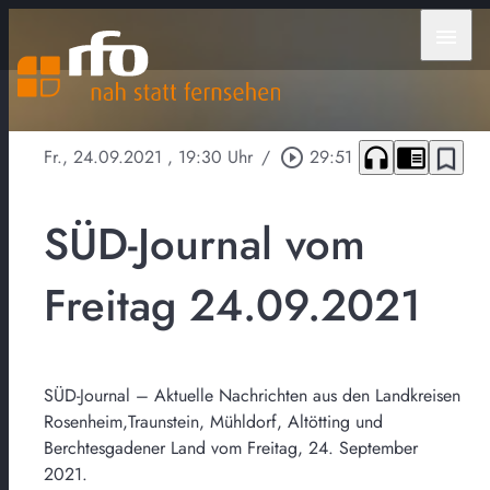
menu
headphones
chrome_reader_mode
bookmark_border
Fr., 24.09.2021
, 19:30 Uhr
/
play_circle_outline
29:51
SÜD-Journal vom
Freitag 24.09.2021
SÜD-Journal – Aktuelle Nachrichten aus den Landkreisen
Rosenheim,Traunstein, Mühldorf, Altötting und
Berchtesgadener Land vom Freitag, 24. September
2021.