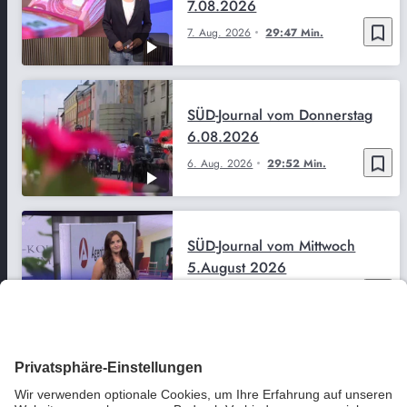
7.08.2026
bookmark_border
7. Aug. 2026
29:47 Min.
SÜD-Journal vom Donnerstag
6.08.2026
bookmark_border
6. Aug. 2026
29:52 Min.
SÜD-Journal vom Mittwoch
5.August 2026
bookmark_border
5. Aug. 2026
29:51 Min.
SÜD-Journal vom Dienstag
4.08.2026