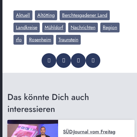
Aktuell
Altötting
Berchtesgadener Land
Landkreise
Mühldorf
Nachrichten
Region
rfo
Rosenheim
Traunstein
Das könnte Dich auch
interessieren
SÜD-Journal vom Freitag