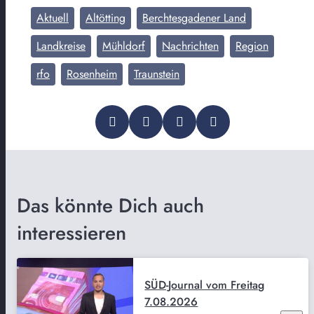
Aktuell
Altötting
Berchtesgadener Land
Landkreise
Mühldorf
Nachrichten
Region
rfo
Rosenheim
Traunstein
Das könnte Dich auch
interessieren
SÜD-Journal vom Freitag
7.08.2026