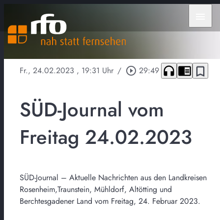
menu
headphones
chrome_reader_mode
bookmark_border
Fr., 24.02.2023
, 19:31 Uhr
/
play_circle_outline
29:49
SÜD-Journal vom
Freitag 24.02.2023
SÜD-Journal – Aktuelle Nachrichten aus den Landkreisen
Rosenheim,Traunstein, Mühldorf, Altötting und
Berchtesgadener Land vom Freitag, 24. Februar 2023.