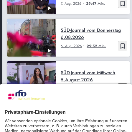
bookmark_border
7. Aug. 2026
29:47 Min.
SÜD-Journal vom Donnerstag
6.08.2026
bookmark_border
6. Aug. 2026
29:52 Min.
SÜD-Journal vom Mittwoch
5.August 2026
bookmark_border
5. Aug. 2026
29:51 Min.
SÜD-Journal vom Dienstag
4.08.2026
bookmark_border
4. Aug. 2026
29:50 Min.