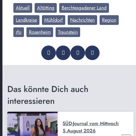
Aktuell
Altötting
Berchtesgadener Land
Landkreise
Mühldorf
Nachrichten
Region
rfo
Rosenheim
Traunstein
Das könnte Dich auch
interessieren
SÜD-Journal vom Mittwoch
5.August 2026