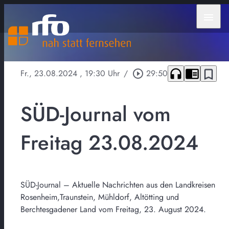
menu
headphones
chrome_reader_mode
bookmark_border
Fr., 23.08.2024
, 19:30 Uhr
/
play_circle_outline
29:50
SÜD-Journal vom
Freitag 23.08.2024
SÜD-Journal – Aktuelle Nachrichten aus den Landkreisen
Rosenheim,Traunstein, Mühldorf, Altötting und
Berchtesgadener Land vom Freitag, 23. August 2024.