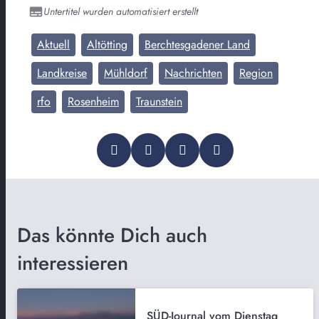
Untertitel wurden automatisiert erstellt
Aktuell
Altötting
Berchtesgadener Land
Landkreise
Mühldorf
Nachrichten
Region
rfo
Rosenheim
Traunstein
Das könnte Dich auch
interessieren
SÜD-Journal vom Dienstag