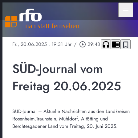
menu
headphones
chrome_reader_mode
bookmark_border
Fr., 20.06.2025
, 19:31 Uhr
/
play_circle_outline
29:48
SÜD-Journal vom
Freitag 20.06.2025
SÜD-Journal – Aktuelle Nachrichten aus den Landkreisen
Rosenheim,Traunstein, Mühldorf, Altötting und
Berchtesgadener Land vom Freitag, 20. Juni 2025.