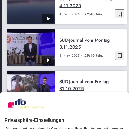
4.11.2025
bookmark_border
4. Nov. 2025
29:48 Min.
SÜD-Journal vom Montag
3.11.2025
bookmark_border
3. Nov. 2025
29:49 Min.
SÜD-Journal vom Freitag
31.10.2025
bookmark_border
31. Okt. 2025
29:49 Min.
SÜD-Journal vom Donnerstag