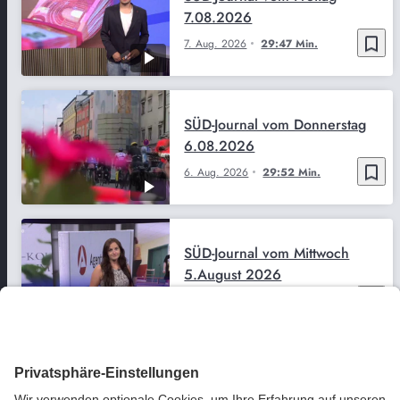
7.08.2026
bookmark_border
7. Aug. 2026
29:47 Min.
SÜD-Journal vom Donnerstag
6.08.2026
bookmark_border
6. Aug. 2026
29:52 Min.
SÜD-Journal vom Mittwoch
5.August 2026
bookmark_border
5. Aug. 2026
29:51 Min.
SÜD-Journal vom Dienstag