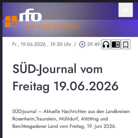
menu
headphones
chrome_reader_mode
bookmark_border
Fr., 19.06.2026
, 19:30 Uhr
/
play_circle_outline
29:49
SÜD-Journal vom
Freitag 19.06.2026
SÜD-Journal – Aktuelle Nachrichten aus den Landkreisen
Rosenheim,Traunstein, Mühldorf, Altötting und
Berchtesgadener Land vom Freitag, 19. Juni 2026.