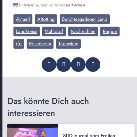
Untertitel wurden automatisiert erstellt
Aktuell
Altötting
Berchtesgadener Land
Landkreise
Mühldorf
Nachrichten
Region
rfo
Rosenheim
Traunstein
Das könnte Dich auch
interessieren
SÜD-Journal vom Freitag