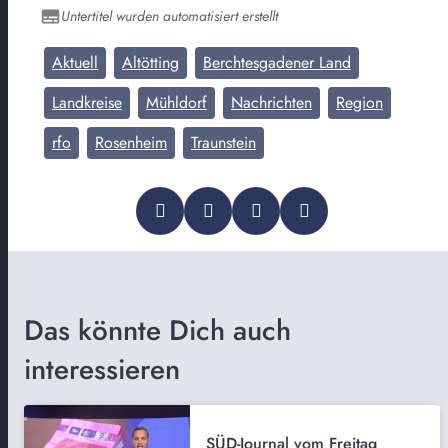
Untertitel wurden automatisiert erstellt
Aktuell
Altötting
Berchtesgadener Land
Landkreise
Mühldorf
Nachrichten
Region
rfo
Rosenheim
Traunstein
Das könnte Dich auch
interessieren
SÜD-Journal vom Freitag