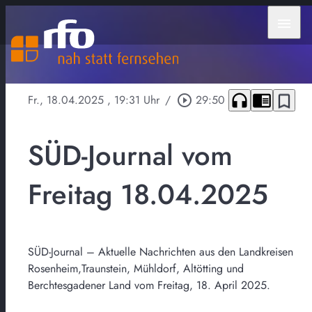
menu
headphones
chrome_reader_mode
bookmark_border
Fr., 18.04.2025
, 19:31 Uhr
/
play_circle_outline
29:50
SÜD-Journal vom
Freitag 18.04.2025
SÜD-Journal – Aktuelle Nachrichten aus den Landkreisen
Rosenheim,Traunstein, Mühldorf, Altötting und
Berchtesgadener Land vom Freitag, 18. April 2025.