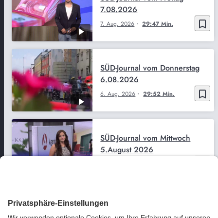
7.08.2026
bookmark_border
7. Aug. 2026
29:47 Min.
SÜD-Journal vom Donnerstag
6.08.2026
bookmark_border
6. Aug. 2026
29:52 Min.
SÜD-Journal vom Mittwoch
5.August 2026
bookmark_border
5. Aug. 2026
29:51 Min.
SÜD-Journal vom Dienstag