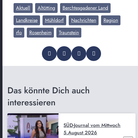
Aktuell
Altötting
Berchtesgadener Land
Landkreise
Mühldorf
Nachrichten
Region
rfo
Rosenheim
Traunstein
Das könnte Dich auch
interessieren
SÜD-Journal vom Mittwoch
5.August 2026