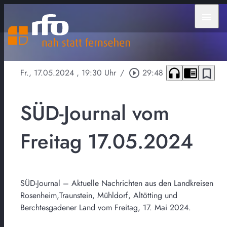
menu
headphones
chrome_reader_mode
bookmark_border
Fr., 17.05.2024
, 19:30 Uhr
/
play_circle_outline
29:48
SÜD-Journal vom
Freitag 17.05.2024
SÜD-Journal – Aktuelle Nachrichten aus den Landkreisen
Rosenheim,Traunstein, Mühldorf, Altötting und
Berchtesgadener Land vom Freitag, 17. Mai 2024.