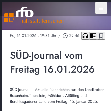
menu
headphones
chrome_reader_mode
bookmark_border
Fr., 16.01.2026
, 19:31 Uhr
/
play_circle_outline
29:46
SÜD-Journal vom
Freitag 16.01.2026
SÜD-Journal – Aktuelle Nachrichten aus den Landkreisen
Rosenheim,Traunstein, Mühldorf, Altötting und
Berchtesgadener Land vom Freitag, 16. Januar 2026.