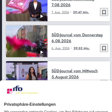
7.08.2026
bookmark_border
7. Aug. 2026
29:47 Min.
SÜD-Journal vom Donnerstag
6.08.2026
bookmark_border
6. Aug. 2026
29:52 Min.
SÜD-Journal vom Mittwoch
5.August 2026
bookmark_border
5. Aug. 2026
29:51 Min.
SÜD-Journal vom Dienstag