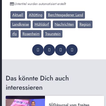
Untertitel wurden automatisiert erstellt
Aktuell
Altötting
Berchtesgadener Land
Landkreise
Mühldorf
Nachrichten
Region
rfo
Rosenheim
Traunstein
Das könnte Dich auch
interessieren
SÜD-Journal vom Freitag