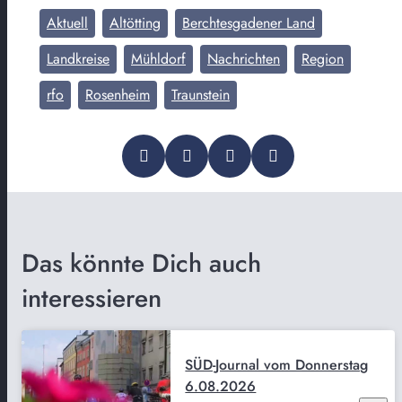
Aktuell
Altötting
Berchtesgadener Land
Landkreise
Mühldorf
Nachrichten
Region
rfo
Rosenheim
Traunstein
Das könnte Dich auch
interessieren
SÜD-Journal vom Donnerstag
6.08.2026