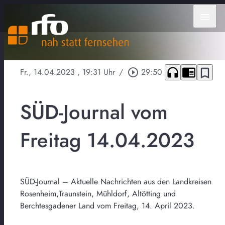
menu
headphones
chrome_reader_mode
bookmark_border
Fr., 14.04.2023
, 19:31 Uhr
/
play_circle_outline
29:50
SÜD-Journal vom
Freitag 14.04.2023
SÜD-Journal – Aktuelle Nachrichten aus den Landkreisen
Rosenheim,Traunstein, Mühldorf, Altötting und
Berchtesgadener Land vom Freitag, 14. April 2023.