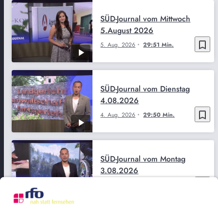
SÜD-Journal vom Mittwoch
5.August 2026
bookmark_border
5. Aug. 2026
29:51 Min.
SÜD-Journal vom Dienstag
4.08.2026
bookmark_border
4. Aug. 2026
29:50 Min.
SÜD-Journal vom Montag
3.08.2026
bookmark_border
3. Aug. 2026
29:52 Min.