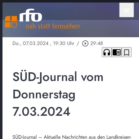
menu
Do., 07.03.2024
, 19:30 Uhr
/
play_circle_outline
29:48
headphones
chrome_reader_mode
bookmark_border
SÜD-Journal vom
Donnerstag
7.03.2024
SÜD-Journal – Aktuelle Nachrichten aus den Landkreisen