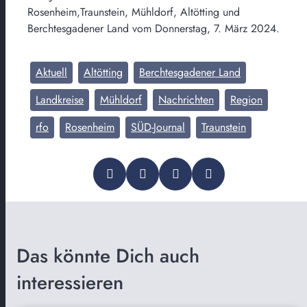
Rosenheim,Traunstein, Mühldorf, Altötting und
Berchtesgadener Land vom Donnerstag, 7. März 2024.
Aktuell
Altötting
Berchtesgadener Land
Landkreise
Mühldorf
Nachrichten
Region
rfo
Rosenheim
SÜD-Journal
Traunstein
Das könnte Dich auch
interessieren