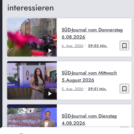
interessieren
SÜD-Journal vom Donnerstag
6.08.2026
bookmark_border
6. Aug. 2026
29:52 Min.
SÜD-Journal vom Mittwoch
5.August 2026
bookmark_border
5. Aug. 2026
29:51 Min.
SÜD-Journal vom Dienstag
4.08.2026
bookmark_border
4. Aug. 2026
29:50 Min.