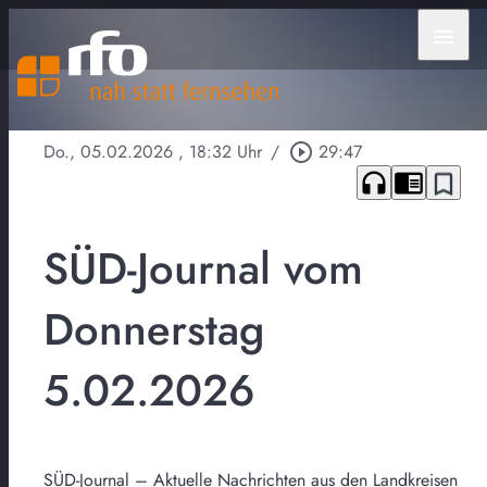
menu
Do., 05.02.2026
, 18:32 Uhr
/
play_circle_outline
29:47
headphones
chrome_reader_mode
bookmark_border
SÜD-Journal vom
Donnerstag
5.02.2026
SÜD-Journal – Aktuelle Nachrichten aus den Landkreisen